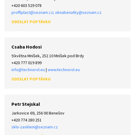
+420 603 529 078
proffiplast@seznam.cz; oknabenatky@seznam.cz
Csaba Hodosi
9.května Mníšek, 252 10 Mníšek pod Brdy
+420 777 019 899
info@technorol.eu
|
www.technorol.eu
Petr Stejskal
Jarkovice 69, 256 00 Benešov
+420 774 280 251
sklo-zaskleni@seznam.cz