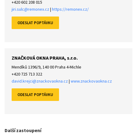
+420 602 208 015
jiri.sulc@remonex.cz
|
https://remonex.cz/
ZNAČKOVÁ OKNA PRAHA, s.r.o.
Mendíků 1396/9, 140 00 Praha 4-Michle
+420 725 713 322
david.krejci@znackovaokna.cz
|
www.znackovaokna.cz
Další zastoupení