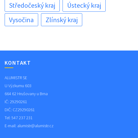
Středočeský kraj
Ústecký kraj
Vysočina
Zlínský kraj
KONTAKT
ALUMISTR SE
U Výzkumu 603
664 62 Hrušovany u Brna
IČ: 29290261
DIČ: CZ29290261
Tel: 547 237 231
E-mail:
alumistr@alumistr.cz