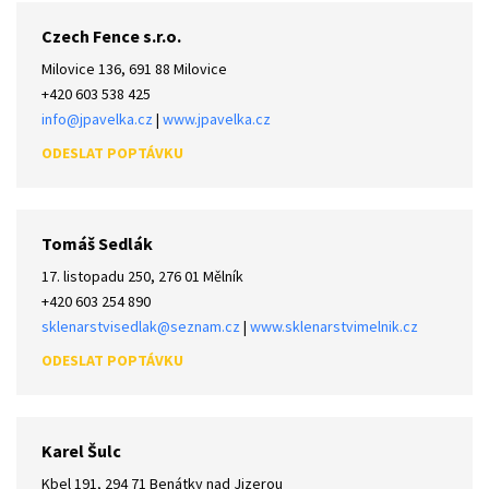
Czech Fence s.r.o.
Milovice 136, 691 88 Milovice
+420 603 538 425
info@jpavelka.cz
|
www.jpavelka.cz
Tomáš Sedlák
17. listopadu 250, 276 01 Mělník
+420 603 254 890
sklenarstvisedlak@seznam.cz
|
www.sklenarstvimelnik.cz
Karel Šulc
Kbel 191, 294 71 Benátky nad Jizerou